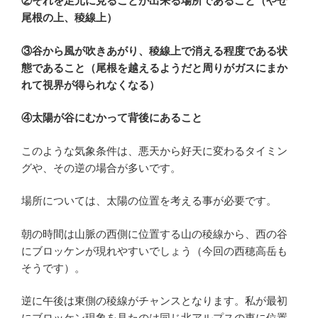
②それを足元に見ることが出来る場所であること（やせ
尾根の上、稜線上）
③谷から風が吹きあがり、稜線上で消える程度である状
態であること（尾根を越えるようだと周りがガスにまか
れて視界が得られなくなる）
④太陽が谷にむかって背後にあること
このような気象条件は、悪天から好天に変わるタイミン
グや、その逆の場合が多いです。
場所については、太陽の位置を考える事が必要です。
朝の時間は山脈の西側に位置する山の稜線から、西の谷
にブロッケンが現れやすいでしょう（今回の西穂高岳も
そうです）。
逆に午後は東側の稜線がチャンスとなります。私が最初
にブロッケン現象を見たのは同じ北アルプスの東に位置