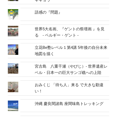
語感の『問題』
世界5大名画、『ゲントの祭壇画 』を見
る - ベルギー・ゲント -
立花Be塾レベル１第4講 5年後の自分未来
地図を描く
宮古島 八重干瀬（やびじ）- 世界遺産レ
ベル・日本一の巨大サンゴ礁への上陸
おみくじ 「待ち人」来る で大きな勘違
い！
沖縄 慶良間諸島 座間味島トレッキング