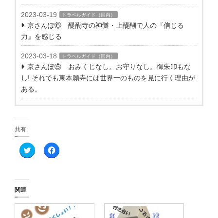
2023-03-19
トラベルガイド（国内）
京さんぽ⑥ 醍醐寺の神髄・上醍醐で人の『信じる
力』を感じる
2023-03-18
トラベルガイド（国内）
京さんぽ⑤ おみくじなし。お守りなし。御朱印もな
し! それでも東本願寺には世界一のものを見に行く理由が
ある。
共有:
ク
F
リ
a
ッ
c
ク
e
し
b
て
o
T
o
関連
w
k
i
で
t
共
t
有