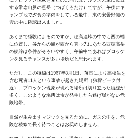
する常念山脈の燕岳（つばくろだけ）ですが、午後にキ
ャンプ地で夕食の準備をしている最中、東の安曇野側の
雲の中に確認出来ました。
あくまで経験によるのですが、穂高連峰の中でも西の端
に位置し、谷からの風が西から真っ先にあたる西穂高岳
の稜線は条件がそろいやすく、午前中であればブロッケ
ンを見るチャンスが多い場所だと思われます。
ただし、この稜線は1967年8月1日、落雷により高校生を
含む死者11人という事故が起きた場所（独標ピーク付
近）。ブロッケン現象が現れる場所は切り立った稜線が
多く、このような場所は雷が発生したら逃げ場がない危
険地帯。
自然が生み出すマジックを見るために、ガスの中を、危
険な稜線で長く待つことはお奨めしません。