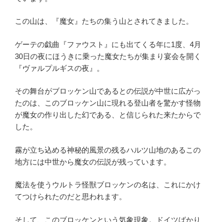
この山は、『魔女』たちの集う山とされてきました。
ゲーテの戯曲『ファウスト』にも出てくる年に1度、4月
30日の夜にほうきに乗った魔女たちが集まり宴会を開く
『ヴァルプルギスの夜』。
その舞台がブロッケン山であるとの伝説が中世に広がっ
たのは、このブロッケン山に現れる登山者を驚かす怪物
が魔女の作り出した幻である、と信じられた来たからで
した。
霧が立ち込める神秘的風景の残るハルツ山地のあるこの
地方には中世から魔女の伝説が残っています。
魔法を使うウルトラ怪獣ブロッケンの名は、これにかけ
てつけられたのだと思われます。
そして、このブロッケンという気象現象。ドイツばかり