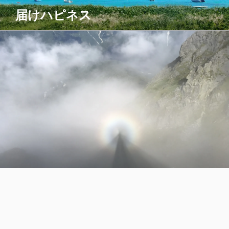
コ
届けハピネス
ン
テ
ン
ツ
へ
ス
キ
ッ
プ