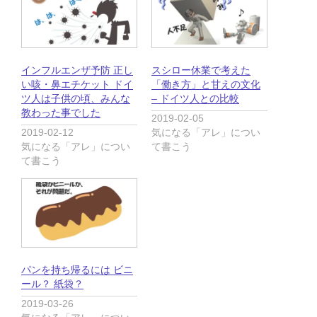
e
す
r
る
で
に
共
は
有
ク
(
リ
新
ッ
し
ク
インフルエンザ予防 正し
スシロー休業で考えた
い
し
ウ
て
い咳・鼻エチケット ドイ
「働き方」と甘えの文化
ィ
く
ツ人は子供の頃、みんな
– ドイツ人との比較
ン
だ
ド
さ
教わった事でした
2019-02-05
ウ
い
で
(
2019-02-12
気になる「アレ」につい
開
新
気になる「アレ」につい
て書こう
き
し
ま
い
て書こう
す
ウ
)
ィ
ン
ド
ウ
で
開
き
ま
す
)
パンを持ち帰るには ビニ
ール？ 紙袋？
2019-03-26