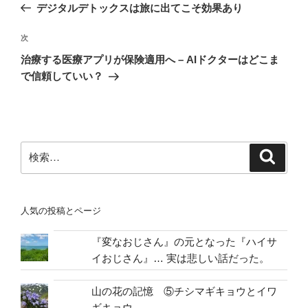
の
デジタルデトックスは旅に出てこそ効果あり
ナ
投
ビ
稿
次
次
ゲ
の
治療する医療アプリが保険適用へ – AIドクターはどこま
投
ー
で信頼していい？
稿
シ
ョ
ン
検
検
索
索:
人気の投稿とページ
『変なおじさん』の元となった『ハイサ
イおじさん』… 実は悲しい話だった。
山の花の記憶 ⑤チシマギキョウとイワ
ギキョウ