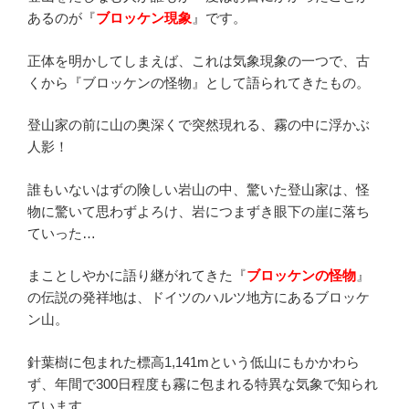
あるのが『
ブロッケン現象
』です。
正体を明かしてしまえば、これは気象現象の一つで、古
くから『ブロッケンの怪物』として語られてきたもの。
登山家の前に山の奥深くで突然現れる、霧の中に浮かぶ
人影！
誰もいないはずの険しい岩山の中、驚いた登山家は、怪
物に驚いて思わずよろけ、岩につまずき眼下の崖に落ち
ていった…
まことしやかに語り継がれてきた『
ブロッケンの怪物
』
の伝説の発祥地は、ドイツのハルツ地方にあるブロッケ
ン山。
針葉樹に包まれた標高1,141mという低山にもかかわら
ず、年間で300日程度も霧に包まれる特異な気象で知られ
ています。