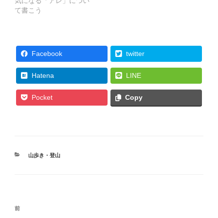
気になる「アレ」につい
て書こう
Facebook
twitter
Hatena
LINE
Pocket
Copy
カ
山歩き・登山
テ
ゴ
リ
ー
投
前
前
稿