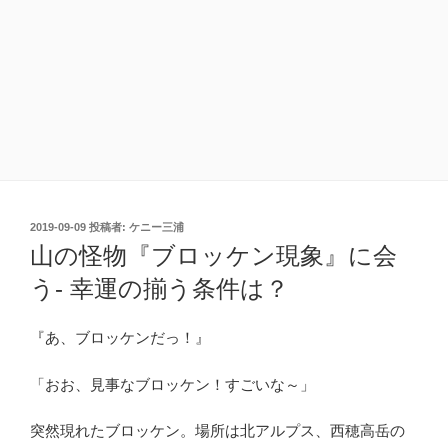
投
2019-09-09
投稿者:
ケニー三浦
稿
山の怪物『ブロッケン現象』に会
日:
う- 幸運の揃う条件は？
『あ、ブロッケンだっ！』
「おお、見事なブロッケン！すごいな～」
突然現れたブロッケン。場所は北アルプス、西穂高岳の