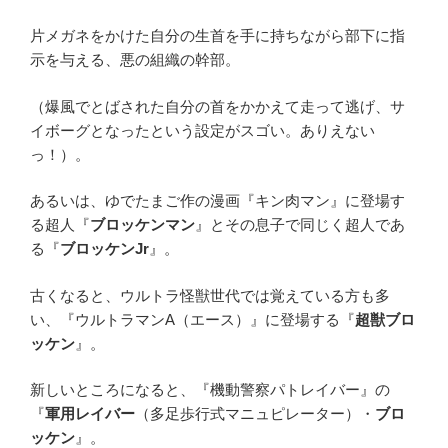
片メガネをかけた自分の生首を手に持ちながら部下に指
示を与える、悪の組織の幹部。
（爆風でとばされた自分の首をかかえて走って逃げ、サ
イボーグとなったという設定がスゴい。ありえない
っ！）。
あるいは、ゆでたまご作の漫画『キン肉マン』に登場す
る超人『
ブロッケンマン
』とその息子で同じく超人であ
る『
ブロッケンJr
』。
古くなると、ウルトラ怪獣世代では覚えている方も多
い、『ウルトラマンA（エース）』に登場する『
超獣ブロ
ッケン
』。
新しいところになると、『機動警察パトレイバー』の
『
軍用レイバー
（多足歩行式マニュピレーター）・
ブロ
ッケン
』。