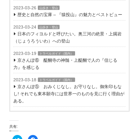
2023-03-26
山歩き・登山
歴史と自然の宝庫 – 『猿投山』の魅力とベストビュー
2023-03-24
山歩き・登山
日本のフィヨルドと呼びたい。奥三河の絶景・上臈岩
（じょうろういわ）への登山
2023-03-19
トラベルガイド（国内）
京さんぽ⑥ 醍醐寺の神髄・上醍醐で人の『信じる
力』を感じる
2023-03-18
トラベルガイド（国内）
京さんぽ⑤ おみくじなし。お守りなし。御朱印もな
し! それでも東本願寺には世界一のものを見に行く理由が
ある。
共有:
ク
F