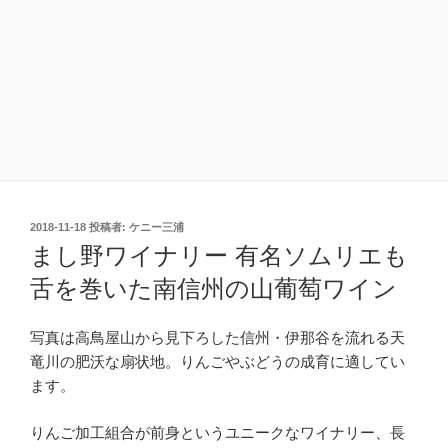
投
2018-11-18
投稿者:
ケニー三浦
稿
まし野ワイナリー 有名ソムリエも
日:
舌を巻いた南信州の山葡萄ワイン
写真は高鳥屋山から見下ろした信州・伊那谷を流れる天
竜川の肥沃な扇状地。りんごやぶどうの成育に適してい
ます。
りんご加工組合が前身というユニークなワイナリー、長