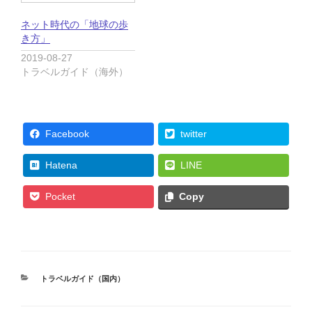
開
き
ま
ネット時代の「地球の歩
す
き方」
)
2019-08-27
トラベルガイド（海外）
Facebook
twitter
Hatena
LINE
Pocket
Copy
カ
トラベルガイド（国内）
テ
ゴ