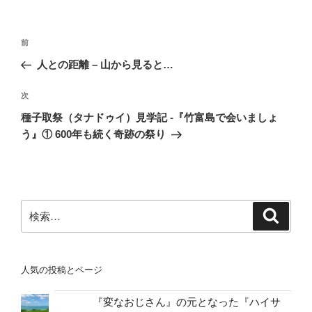
リ
ー
投
前
前
稿
の
人との距離 – 山から見ると…
ナ
投
ビ
稿
次
次
ゲ
の
種子取祭（タナドゥイ）見学記 -『竹富島で会いましょ
投
ー
う』① 600年も続く奇跡の祭り
稿
シ
ョ
ン
検
検
索
索:
人気の投稿とページ
『変なおじさん』の元となった『ハイサ