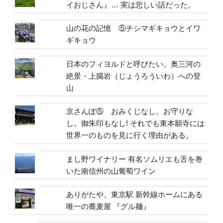
イおじさん』… 実は悲しい話だった。
山の花の記憶 ⑤チシマギキョウとイワ
ギキョウ
日本のフィヨルドと呼びたい。奥三河の
絶景・上臈岩（じょうろういわ）への登
山
京さんぽ⑤ おみくじなし。お守りな
し。御朱印もなし! それでも東本願寺には
世界一のものを見に行く理由がある。
まし野ワイナリー 有名ソムリエも舌を巻
いた南信州の山葡萄ワイン
ありがたや、東京駅 新幹線ホームにある
唯一の蕎麦屋 『グル麺』