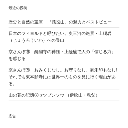
最近の投稿
歴史と自然の宝庫 – 『猿投山』の魅力とベストビュー
日本のフィヨルドと呼びたい。奥三河の絶景・上臈岩
（じょうろういわ）への登山
京さんぽ⑥ 醍醐寺の神髄・上醍醐で人の『信じる力』
を感じる
京さんぽ⑤ おみくじなし。お守りなし。御朱印もなし!
それでも東本願寺には世界一のものを見に行く理由があ
る。
山の花の記憶⑦セツブンソウ （伊吹山・秩父）
広告