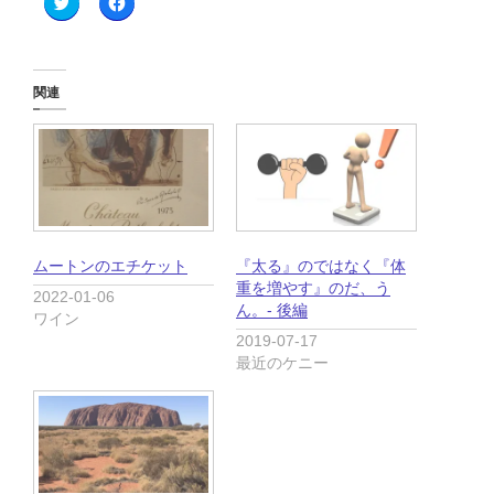
リ
a
ッ
c
ク
e
し
b
て
o
T
o
関連
w
k
i
で
t
共
t
有
e
す
r
る
で
に
共
は
有
ク
(
リ
新
ッ
し
ク
ムートンのエチケット
『太る』のではなく『体
い
し
ウ
て
重を増やす』のだ、う
2022-01-06
ィ
く
ん。- 後編
ン
だ
ワイン
ド
さ
2019-07-17
ウ
い
で
(
最近のケニー
開
新
き
し
ま
い
す
ウ
)
ィ
ン
ド
ウ
で