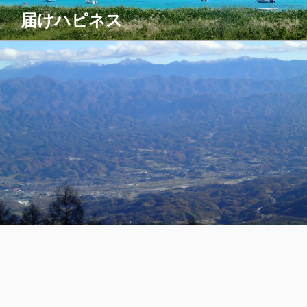
コ
届けハピネス
ン
テ
ン
ツ
へ
ス
キ
ッ
プ