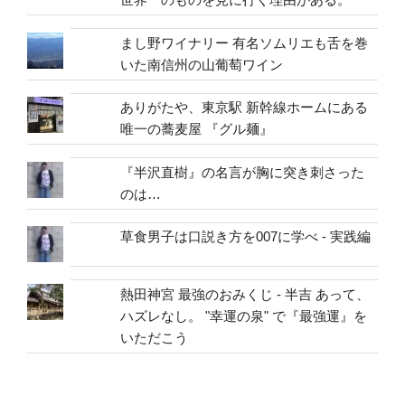
まし野ワイナリー 有名ソムリエも舌を巻
いた南信州の山葡萄ワイン
ありがたや、東京駅 新幹線ホームにある
唯一の蕎麦屋 『グル麺』
『半沢直樹』の名言が胸に突き刺さった
のは…
草食男子は口説き方を007に学べ - 実践編
熱田神宮 最強のおみくじ - 半吉 あって、
ハズレなし。 "幸運の泉" で『最強運』を
いただこう