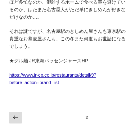
ほど多忙なのか、混雑するホームで食べる事を避けてい
るのか、はたまた名古屋人がただ単にきしめんが好きな
だけなのか…。
それは謎ですが、名古屋駅のきしめん屋さんも東京駅の
貴重なお蕎麦屋さんも、この冬また何度もお世話になる
でしょう。
★グル麺 JR東海パッセンジャーズHP
https://www.jr-cp.co.jp/restaurants/detail/9?
before_action=brand_list
投
前
固定ページ
2
の
稿
ペ
ナ