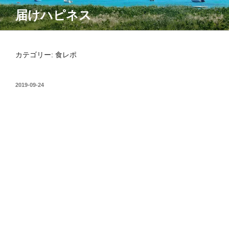
コ
届けハピネス
ン
テ
ン
ツ
カテゴリー:
食レポ
へ
ス
投
2019-09-24
キ
稿
ッ
日:
プ