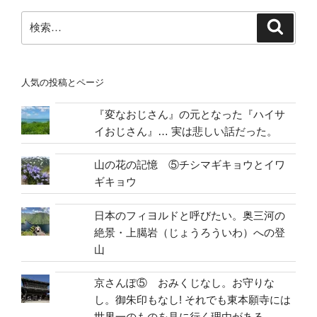
ー
ビ
ジ
検
検
ゲ
索
索:
ー
シ
人気の投稿とページ
ョ
ン
『変なおじさん』の元となった『ハイサ
イおじさん』… 実は悲しい話だった。
山の花の記憶 ⑤チシマギキョウとイワ
ギキョウ
日本のフィヨルドと呼びたい。奥三河の
絶景・上臈岩（じょうろういわ）への登
山
京さんぽ⑤ おみくじなし。お守りな
し。御朱印もなし! それでも東本願寺には
世界一のものを見に行く理由がある。