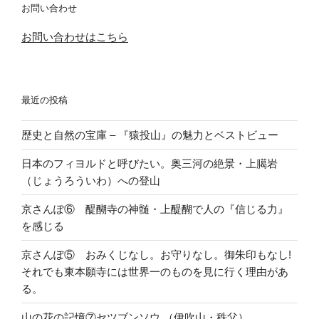
お問い合わせ
お問い合わせはこちら
最近の投稿
歴史と自然の宝庫 – 『猿投山』の魅力とベストビュー
日本のフィヨルドと呼びたい。奥三河の絶景・上臈岩
（じょうろういわ）への登山
京さんぽ⑥ 醍醐寺の神髄・上醍醐で人の『信じる力』
を感じる
京さんぽ⑤ おみくじなし。お守りなし。御朱印もなし!
それでも東本願寺には世界一のものを見に行く理由があ
る。
山の花の記憶⑦セツブンソウ （伊吹山・秩父）