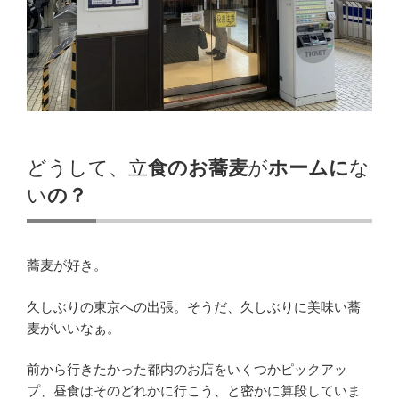
どうして、立
食のお蕎麦
が
ホームに
な
い
の？
蕎麦が好き。
久しぶりの東京への出張。そうだ、久しぶりに美味い蕎
麦がいいなぁ。
前から行きたかった都内のお店をいくつかピックアッ
プ、昼食はそのどれかに行こう、と密かに算段していま