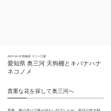
投
2021-04-18
投稿者:
ケニー三浦
稿
愛知県 奥三河 天狗棚とキバナハナ
日:
ネコノメ
貴重な花を探して奥三河へ
早春、寒の戻りで風が冷たい日でしたが、半日の空き時