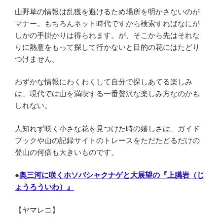
山野草の情報は乱獲を避けるため場所を明かさないのが
マナー。もちろんネット時代ですから検索すればなにが
しかの手掛かりは得られます。が、そこから先はそれな
りに熱意をもって探して行かないと目的の花にはたどり
つけません。
わずかな情報にわくわくして自分で探しあてる楽しみ
は、現代では山を満喫する一番贅沢な楽しみ方なのかも
しれない。
人知れず咲く小さな花を見つけた時の嬉しさは、ガイド
ブックや山の記録サイトのトレースをただたどるだけの
登山の何倍も大きいものです。
●
奥三河に咲くホソバシャクナゲと大展望の『上臈岩（じ
ょうろういわ）』
【ヤマレコ】