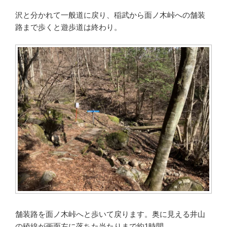
沢と分かれて一般道に戻り、稲武から面ノ木峠への舗装
路まで歩くと遊歩道は終わり。
舗装路を面ノ木峠へと歩いて戻ります。奥に見える井山
の稜線が画面左に落ちた当たりまで約1時間。