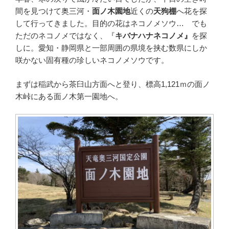
間を見つけて奥三河・
面ノ木園地
近くの
天狗棚
へ花を探
して行ってきました。目的の花はネコノメソウ… でも
ただのネコノメではなく、『
キバナハナネコノメ』
を探
しに。愛知・静岡県と一部周囲の県境を挟む数県にしか
咲かない固有種の珍しいネコノメソウです。
まずは稲武から茶臼山方面へと登り、標高1,121ｍの面ノ
木峠にある面ノ木第一園地へ。