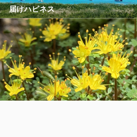
コ
届けハピネス
ン
テ
ン
ツ
へ
ス
キ
ッ
プ