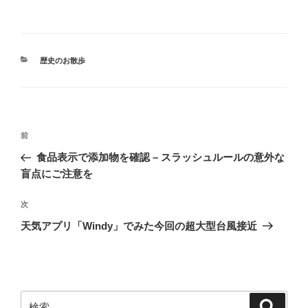
カ
歴史のお散歩
テ
ゴ
リ
ー
投
前
前
稿
の
食品表示で添加物を確認 – スラッシュルールの意外な
ナ
投
盲点にご注意を
ビ
稿
ゲ
次
次
の
ー
天気アプリ「Windy」でみた今回の超大型台風接近
投
シ
稿
ョ
ン
検
検