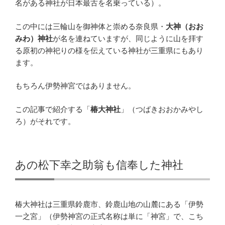
名がある神社が日本最古を名乗っている）。
この中には三輪山を御神体と崇める奈良県・
大神（おお
みわ）神社
が名を連ねていますが、同じように山を拝す
る原初の神祀りの様を伝えている神社が三重県にもあり
ます。
もちろん伊勢神宮ではありません。
この記事で紹介する「
椿大神社
」（つばきおおかみやし
ろ）がそれです。
あの松下幸之助翁も信奉した神社
椿大神社は三重県鈴鹿市、鈴鹿山地の山麓にある「伊勢
一之宮」（伊勢神宮の正式名称は単に「神宮」で、こち