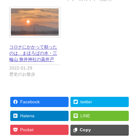
ま
い
す
ウ
)
ィ
ン
ド
ウ
で
開
き
ま
す
コロナにかかって頼った
)
のは…まほろばの水・三
輪山 狭井神社の薬井戸
2022-01-29
歴史のお散歩
Facebook
twitter
Hatena
LINE
Pocket
Copy