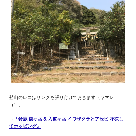
登山のレコはリンクを張り付けておきます（ヤマレ
コ）。
→
『鈴鹿 鎌ヶ岳 & 入道ヶ岳 イワザクラとアセビ 花探し
てホッピング』