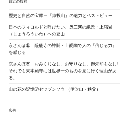
最近の投稿
歴史と自然の宝庫 – 『猿投山』の魅力とベストビュー
日本のフィヨルドと呼びたい。奥三河の絶景・上臈岩
（じょうろういわ）への登山
京さんぽ⑥ 醍醐寺の神髄・上醍醐で人の『信じる力』
を感じる
京さんぽ⑤ おみくじなし。お守りなし。御朱印もなし!
それでも東本願寺には世界一のものを見に行く理由があ
る。
山の花の記憶⑦セツブンソウ （伊吹山・秩父）
広告