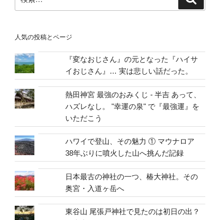
索
索:
人気の投稿とページ
『変なおじさん』の元となった『ハイサ
イおじさん』… 実は悲しい話だった。
熱田神宮 最強のおみくじ - 半吉 あって、
ハズレなし。 "幸運の泉" で『最強運』を
いただこう
ハワイで登山、その魅力 ① マウナロア
38年ぶりに噴火した山へ挑んだ記録
日本最古の神社の一つ、椿大神社。その
奥宮・入道ヶ岳へ
東谷山 尾張戸神社で見たのは初日の出？