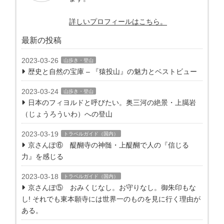
詳しいプロフィールはこちら。
最新の投稿
2023-03-26
山歩き・登山
歴史と自然の宝庫 – 『猿投山』の魅力とベストビュー
2023-03-24
山歩き・登山
日本のフィヨルドと呼びたい。奥三河の絶景・上臈岩
（じょうろういわ）への登山
2023-03-19
トラベルガイド（国内）
京さんぽ⑥ 醍醐寺の神髄・上醍醐で人の『信じる
力』を感じる
2023-03-18
トラベルガイド（国内）
京さんぽ⑤ おみくじなし。お守りなし。御朱印もな
し! それでも東本願寺には世界一のものを見に行く理由が
ある。