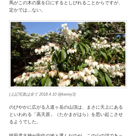
馬がこの木の葉を口にするとしびれることからですが、
定かでは…ない。
(上記写真は全て 2018.4.10 @kenny3)
のびやかに広がる入道ヶ岳の山頂は、まさに天上にある
といわれる「高天原」（たかまがはら）を思い起こさせ
るようでした。
猿田彦大神が安住の地と選んだのが、この山の頂であっ