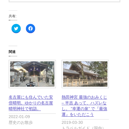
共有:
ク
F
リ
a
ッ
c
ク
e
し
b
て
o
T
o
関連
w
k
i
で
t
共
t
有
e
す
r
る
で
に
共
は
有
ク
(
リ
新
ッ
し
ク
名古屋にも住んでいた安
熱田神宮 最強のおみくじ
い
し
ウ
て
倍晴明。ゆかりの名古屋
– 半吉 あって、ハズレな
ィ
く
晴明神社で初詣。
し。 “幸運の泉” で『最強
ン
だ
ド
さ
運』をいただこう
2022-01-09
ウ
い
で
(
歴史のお散歩
2019-03-30
開
新
トラベルガイド（国内）
き
し