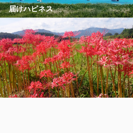
コ
届けハピネス
ン
テ
ン
ツ
へ
ス
キ
ッ
プ