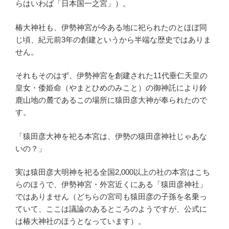
らはいわば「日本国一之宮」）。
椿大神社も、伊勢神宮が今ある地に祀られたのとほぼ同
じ頃、紀元前3年の創建というから半端な歴史ではありま
せん。
それもそのはず、伊勢神宮を創建された11代垂仁天皇の
皇女・倭姫命（やまとひめのみこと）の御神託により鈴
鹿山地の麓であるこの場所に猿田彦大神が奉られたので
す。
「猿田彦大神を祀る本宮は、伊勢の猿田彦神社じゃあな
いの？」
実は猿田彦大明神を祀る全国2,000以上の社の本宮はこち
らのほうで、伊勢神宮・外宮近くにある「猿田彦神社」
ではありません（どちらの宮司も猿田彦の子孫を名乗っ
ていて、ここは議論のあるところのようですが、公式に
は椿大神社のほうとなっています）。