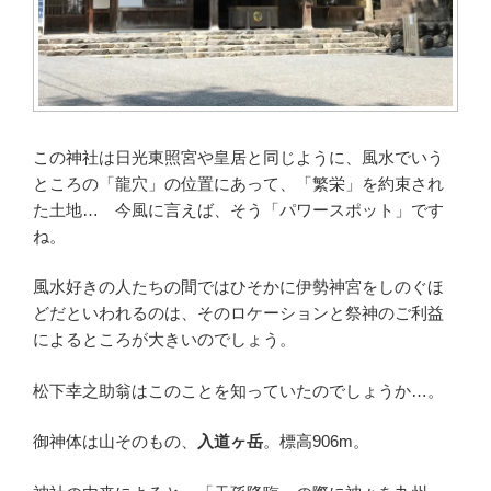
この神社は日光東照宮や皇居と同じように、風水でいう
ところの「龍穴」の位置にあって、「繁栄」を約束され
た土地… 今風に言えば、そう「パワースポット」です
ね。
風水好きの人たちの間ではひそかに伊勢神宮をしのぐほ
どだといわれるのは、そのロケーションと祭神のご利益
によるところが大きいのでしょう。
松下幸之助翁はこのことを知っていたのでしょうか…。
御神体は山そのもの、
入道ヶ岳
。標高906m。