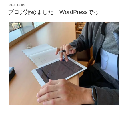
投
2018-11-04
稿
ブログ始めました WordPressでっ
日: